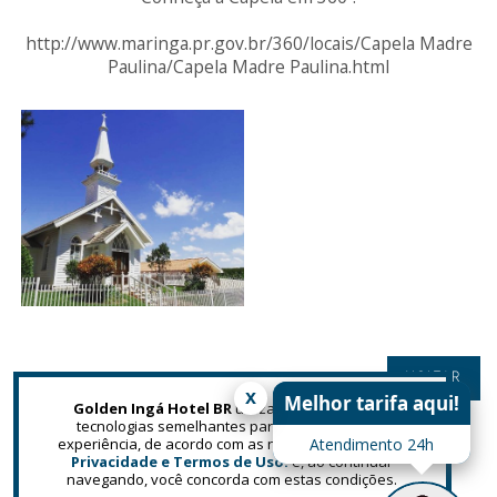
http://www.maringa.pr.gov.br/360/locais/Capela Madre
Paulina/Capela Madre Paulina.html
VOLTAR
x
Melhor tarifa aqui!
Golden Ingá Hotel BR
utiliza cookies e outras
tecnologias semelhantes para melhorar a sua
experiência, de acordo com as nossas
Atendimento 24h
Politicas de
Privacidade e Termos de Uso.
e, ao continuar
FAÇA SEU CHECK-IN
navegando, você concorda com estas condições.